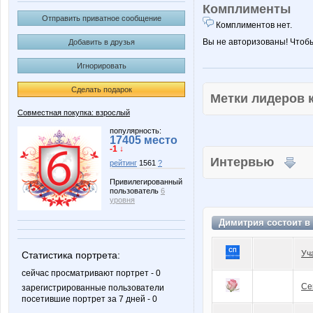
Комплименты
Отправить приватное сообщение
Комплиментов нет.
Вы не авторизованы! Чтоб
Добавить в друзья
Игнорировать
Сделать подарок
Метки лидеров
Совместная покупка: взрослый
популярность:
17405 место
-1 ↓
Интервью
рейтинг
1561
?
Привилегированный
пользователь
6
уровня
Димитрия состоит в
Уч
Статистика портрета:
сейчас просматривают портрет - 0
Се
зарегистрированные пользователи
посетившие портрет за 7 дней - 0